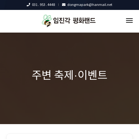
031 . 953 . 4448
dongmapark@hanmail.net
tog
nav
주변 축제·이벤트