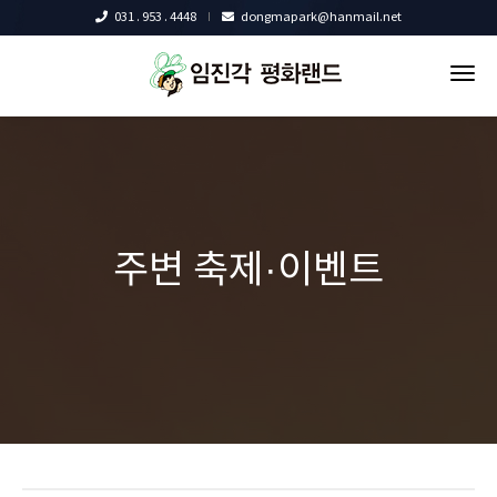
031 . 953 . 4448
dongmapark@hanmail.net
tog
nav
주변 축제·이벤트