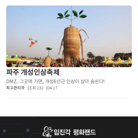
파주 개성인삼축제
DMZ...그곳에 가면, 개성6년근 인삼이 살아 숨쉰다!.
최고관리자
조회 232
04-17