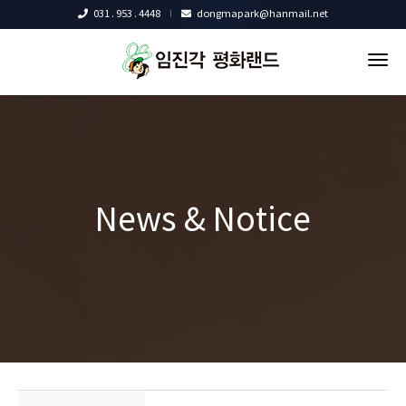
031 . 953 . 4448
dongmapark@hanmail.net
tog
nav
News & Notice