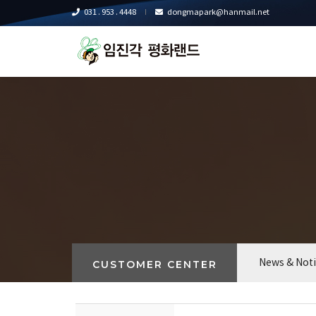
031 . 953 . 4448
dongmapark@hanmail.net
News & Not
CUSTOMER CENTER