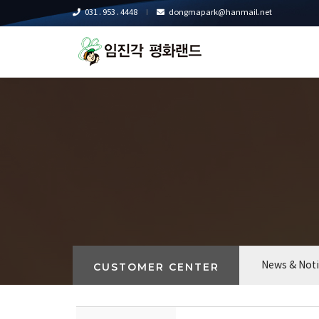
031 . 953 . 4448
dongmapark@hanmail.net
News & Not
CUSTOMER CENTER