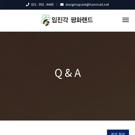
031 . 953 . 4448
dongmapark@hanmail.net
tog
nav
Q & A
문의 작성